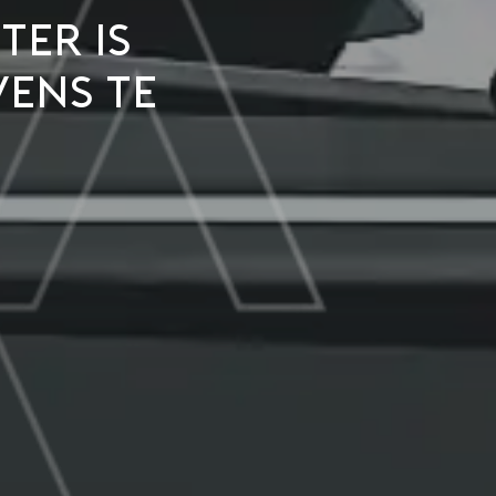
ter is
ens te