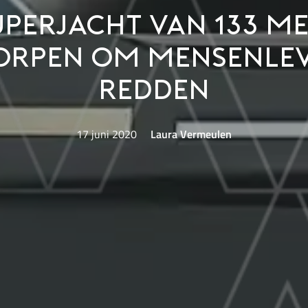
uperjacht van 133 me
rpen om mensenlev
redden
17 juni 2020
Laura Vermeulen