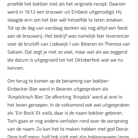
proefde het bokbier niet als het originele recept. Daarom
werd in 1612 een brouwer uit Einbeck uitgenodigd. Hij
slaagde erin om het bier wél hetzelfde te laten smaken.
Tot op de dag van vandaag danken wij nog altijd een feest
aan de brouwerij. Het bedrijf was namelijk bier leverancier
voor de bruiloft van Lodewijk I van Beieren en Theresa van
Saksen. Dat zegt je niet zo veel, maar wel als we zeggend
die datum is uitgegroeid tot het Oktoberfest wat we nu
kennen.
Om terug te komen op de benaming van bokbier:
Einbecker Bier werd in Beieren uitgesproken als
‘Ainpöckisch Bier’. De afkorting ‘Ainpöck’ werd al snel in
het leven geroepen. In de volksmond ook wel uitgesproken
als ‘Ein Bock’. Et voilà, daar is de naam bokbier geboren.
Toch gaan er nog andere verhalen rond over de oorsprong
van de naam. Zo kan het te maken hebben met god Donar.
Deze half mens, half bok rijdt met zijn bokkenwagen langs