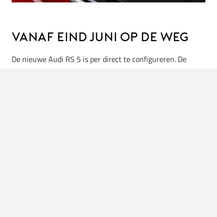
Vanaf eind juni op de weg
De nieuwe Audi RS 5 is per direct te configureren. De
prijzen beginnen bij € 119.990 voor de Limousine. Heb je
liever de praktische maar minstens zo dikke Avant? Dan
betaal je een meerprijs van € 2.000. De eerste exemplaren
rollen eind juni de Nederlandse showrooms binnen. Of je
nu gaat voor de strakke lijn van de sedan of de brute looks
van de stationwagen: met 639 pk onder de kap maak je
sowieso indruk.