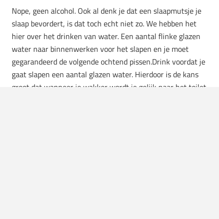
Nope, geen alcohol. Ook al denk je dat een slaapmutsje je
slaap bevordert, is dat toch echt niet zo. We hebben het
hier over het drinken van water. Een aantal flinke glazen
water naar binnenwerken voor het slapen en je moet
gegarandeerd de volgende ochtend pissen.Drink voordat je
gaat slapen een aantal glazen water. Hierdoor is de kans
groot dat wanneer je wakker wordt je gelijk naar het toilet
moet. Met twee à drie glazen water zit je goed.
Afspraak plannen
Als je weet dat je het niet kan maken om te laat te komen
stelt jouw brein zichzelf daar op in. Af en toe moet je jezelf
voor de gek houden. De kans is zelfs aannemelijk dat je
zelfs nog eerder wakker schrikt dan dat je wekker gaat.
Want je wil natuurlijk niet voor lul staan.