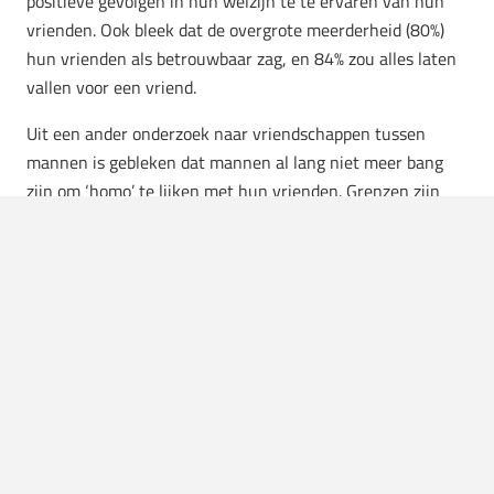
positieve gevolgen in hun welzijn te te ervaren van hun
vrienden. Ook bleek dat de overgrote meerderheid (80%)
hun vrienden als betrouwbaar zag, en 84% zou alles laten
vallen voor een vriend.
Uit een ander onderzoek naar vriendschappen tussen
mannen is gebleken dat mannen al lang niet meer bang
zijn om ‘homo’ te lijken met hun vrienden. Grenzen zijn
hierin vervaagd. De meerderheid gaf aan geen probleem te
hebben met het uiten van liefde tegenover hun
bromance
,
samen op
guydates
gaan en zelfs samen in een bed te
slapen wanneer dit nodig is. Daarnaast geven mannen
aan hun ‘zorgen’ liever te bespreken met hun vrienden
dan met hun vriendin. Ze zeggen dan ook dat ze bij hun
vrienden met alles terechtkunnen, van een overleden
familielid tot gezondheidsproblemen en stress.
Doordat er ook een verandering plaats heeft gevonden op