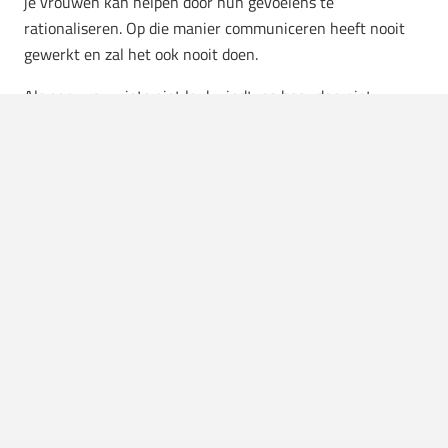
je vrouwen kan helpen door hun gevoelens te
rationaliseren. Op die manier communiceren heeft nooit
gewerkt en zal het ook nooit doen.
Als een vrouw iets niet leuk vindt, ga haar dan niet
uitleggen dat er echt geen reden is om het niet leuk te
vinden. Dit heeft niets te maken met het niet bezorgd zijn
om iemand. Maar houd er rekening mee dat je niet altijd
logisch over bepaalde zaken hoeft te denken en zeg haar
gewoon
“Maak je geen zorgen, ik begrijp het!”
.
Stop met sorry zeggen
‘Sorry’ is een teveel gebruikt woord dat eigenlijk bijna als
zinloos wordt gezien. Het spijt je zelfs als je je niet nog een
beetje verontschuldigd hebt, omdat je gewoon niet weet
wat je moet zeggen. Veel vrouwen zijn het erover eens dat
een man die sorry voor elke zin en na elke zin zegt,