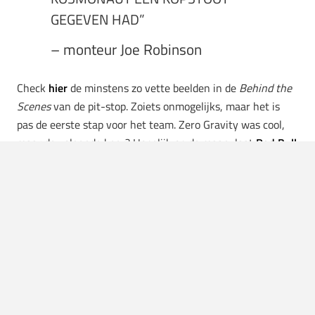
GEGEVEN HAD”
– monteur Joe Robinson
Check
hier
de minstens zo vette beelden in de
Behind the
Scenes
van de pit-stop. Zoiets onmogelijks, maar het is
pas de eerste stap voor het team. Zero Gravity was cool,
maar de volgende keer? Hopelijk op de maan, laat
Red Bull
weten.
LEES OOK