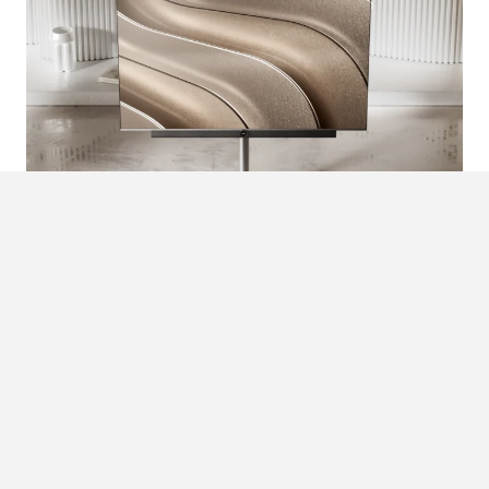
LOEWE ANTARES: JOUW OLED TV,
PRECIES ZOALS JIJ ‘M WILT
Vergeet standaard televisies. Loewe introduceert de
Antares, een premium OLED TV die je volledig naar eigen
hand zet. Van het design tot de geluidservaring en de
installatie,…