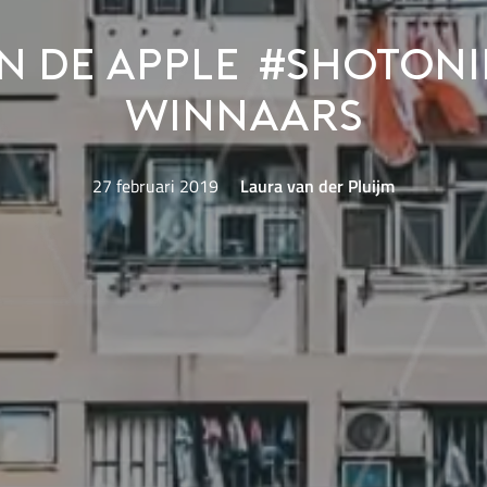
ijn de Apple #shoton
winnaars
27 februari 2019
Laura van der Pluijm