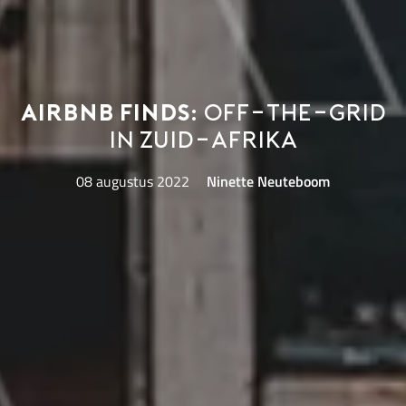
Airbnb Finds:
off-the-grid
in Zuid-Afrika
08 augustus 2022
Ninette Neuteboom