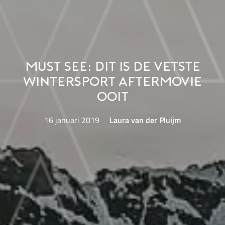
Must See: Dit is de vetste
wintersport aftermovie
ooit
16 januari 2019
Laura van der Pluijm