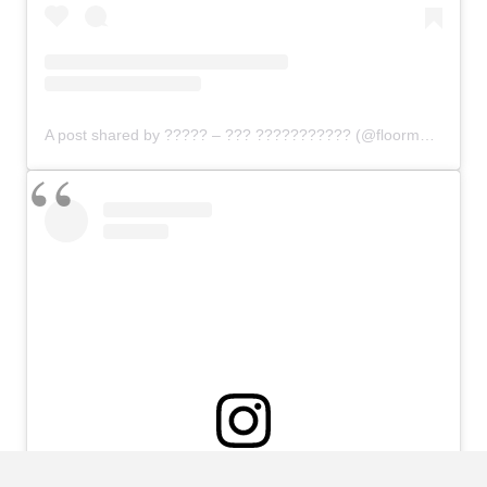
A post shared by ????? – ??? ??????????? (@floormasselink)
View this post on Instagram