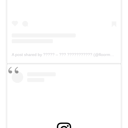
A post shared by ????? – ??? ??????????? (@floormasselink)