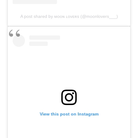
A post shared by ᴍᴏᴏɴ ʟᴏᴠᴇʀs (@moonlovers___)
View this post on Instagram