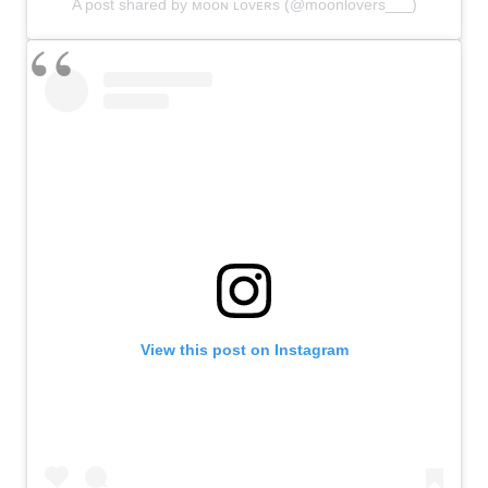
A post shared by ᴍᴏᴏɴ ʟᴏᴠᴇʀs (@moonlovers___)
View this post on Instagram