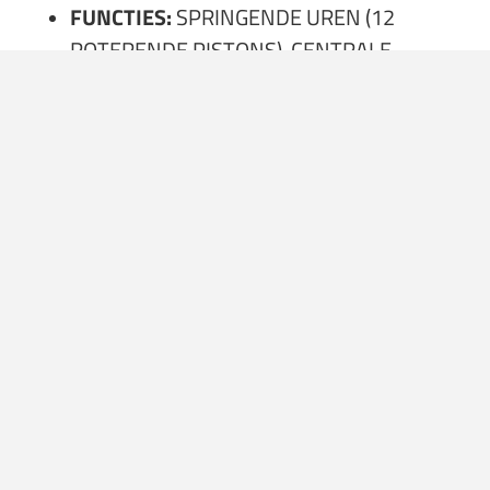
FUNCTIES:
SPRINGENDE UREN (12
ROTERENDE PISTONS), CENTRALE
MINUUTWIJZER
BAND:
ZWART TEXTIELPATROON RUBBER
MET RODE STIKSELS, TITANIUM
VLINDERSLUITING
Exclusiviteit kent zijn prijs
De Monaco Speed 12 is niet voor iedereen weggelegd. Met
een gelimiteerde oplage van slechts 50 exemplaren
wereldwijd, is dit een uiterst exclusief uurwerk. De
leveringen starten in december, en de geschatte prijs ligt
rond de CHF 70.000 (ongeveer €72.000). Duur voor een
horloge? Absoluut. Maar voor een V12-motor die je om je
pols draagt, is het eigenlijk een koopje.