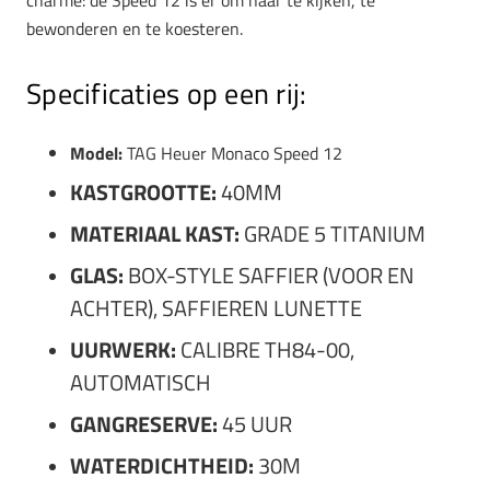
charme: de Speed 12 is er om naar te kijken, te
bewonderen en te koesteren.
Specificaties op een rij:
Model:
TAG Heuer Monaco Speed 12
KASTGROOTTE:
40MM
MATERIAAL KAST:
GRADE 5 TITANIUM
GLAS:
BOX-STYLE SAFFIER (VOOR EN
ACHTER), SAFFIEREN LUNETTE
UURWERK:
CALIBRE TH84-00,
AUTOMATISCH
GANGRESERVE:
45 UUR
WATERDICHTHEID:
30M