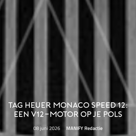
TAG Heuer Monaco Speed 12:
Een V12-motor op je pols
08 juni 2026
MANIFY Redactie