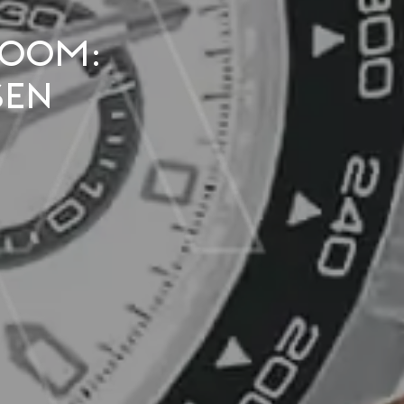
room:
sen