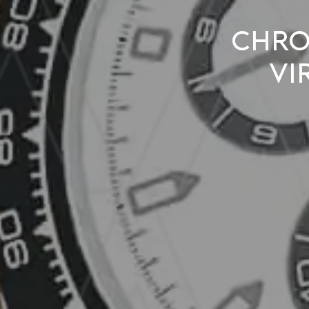
Chro
vi