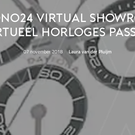
no24 Virtual Show
rtueel horloges pas
07 november 2018
Laura van der Pluijm