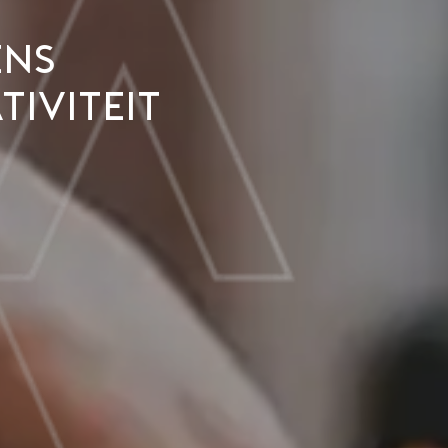
ens
iviteit