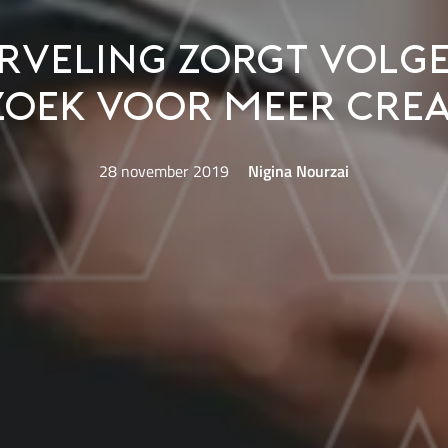
rveling zorgt volg
oek voor meer creat
28 november 2019
Nigina Nourzai