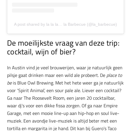
A post shared by la la la… la Barbecue (@la_barbecue)
De moeilijkste vraag van deze trip:
cocktail, wijn of bier?
In Austin vind je veel brouwerijen, waar je natuurlijk geen
pilsje gaat drinken maar een wild ale probeert. De
place to
be
is Blue Owl Brewing. Met het hete weer ga je natuurlijk
voor ‘Spirit Animal’, een sour pale ale. Liever een cocktail?
Ga naar The Roosevelt Room, een jaren 20 cocktailbar,
waar dj’s voor een dikke fissa zorgen. Of ga naar Empire
Garage, met een mooie line-up aan hip-hop en soul live-
muziek. Een avondje live-muziek is altijd beter met een
tortilla en margarita in je hand. Dit kan bij Guero’s Taco