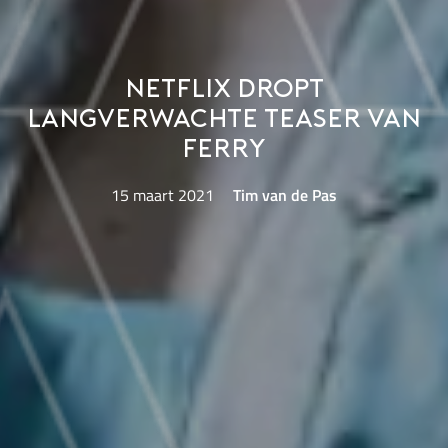
Netflix dropt
langverwachte teaser van
Ferry
15 maart 2021
Tim van de Pas