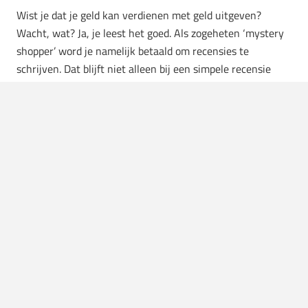
Wist je dat je geld kan verdienen met geld uitgeven?
Wacht, wat? Ja, je leest het goed. Als zogeheten ‘mystery
shopper’ word je namelijk betaald om recensies te
schrijven. Dat blijft niet alleen bij een simpele recensie
over een nieuwe game, maar je kan zelfs hele vliegtochten
als ‘mystery shopper’ meemaken. Dat is al helemaal
ongekende luxe voor de zomermaanden: een gratis vlucht
EN geld toe. Tja, wie zegt daar nou nee tegen?
5. Opkopen van domeinnamen
In Nederland zijn we ondertussen wel bekend met het
concept van huizen flippen. Minder bekend zijn we met het
concept van ‘domeinflipping’, maar ook hier kan je flinke
knaken mee verdienen hoor. Het fijne van deze
sidehustle
is dat je met een tientje al aan de slag kan. Tegenwoordig
zijn dat nog geen eens drie biertjes! Door domeinnamen in