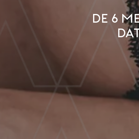
De 6 m
da