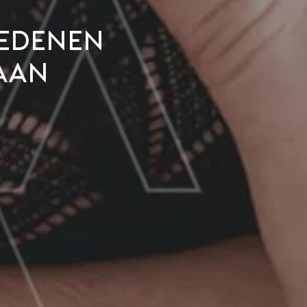
redenen
aan