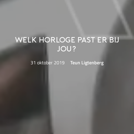
Welk horloge past er bij
jou?
31 oktober 2019
Teun Ligtenberg