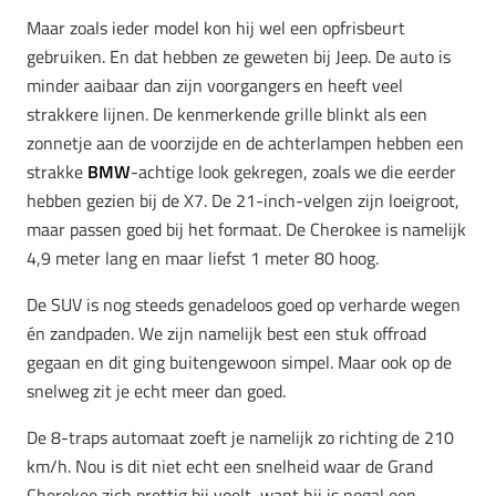
Maar zoals ieder model kon hij wel een opfrisbeurt
gebruiken. En dat hebben ze geweten bij Jeep. De auto is
minder aaibaar dan zijn voorgangers en heeft veel
strakkere lijnen. De kenmerkende grille blinkt als een
zonnetje aan de voorzijde en de achterlampen hebben een
strakke
BMW
-achtige look gekregen, zoals we die eerder
hebben gezien bij de X7. De 21-inch-velgen zijn loeigroot,
maar passen goed bij het formaat. De Cherokee is namelijk
4,9 meter lang en maar liefst 1 meter 80 hoog.
De SUV is nog steeds genadeloos goed op verharde wegen
én zandpaden. We zijn namelijk best een stuk offroad
gegaan en dit ging buitengewoon simpel. Maar ook op de
snelweg zit je echt meer dan goed.
De 8-traps automaat zoeft je namelijk zo richting de 210
km/h. Nou is dit niet echt een snelheid waar de Grand
Cherokee zich prettig bij voelt, want hij is nogal een