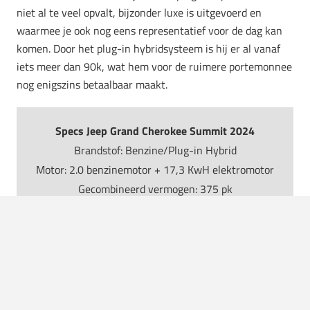
niet al te veel opvalt, bijzonder luxe is uitgevoerd en
waarmee je ook nog eens representatief voor de dag kan
komen. Door het plug-in hybridsysteem is hij er al vanaf
iets meer dan 90k, wat hem voor de ruimere portemonnee
nog enigszins betaalbaar maakt.
Specs Jeep Grand Cherokee Summit 2024
Brandstof: Benzine/Plug-in Hybrid
Motor: 2.0 benzinemotor + 17,3 KwH elektromotor
Gecombineerd vermogen: 375 pk
0-100 km/h: 6,3 seconden
Topsnelheid: 210 km/h
Vanafprijs: €90.700
De versie die wij reden: €103.700