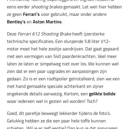
eens eerder
shooting brakes
gemaakt. Let wel: hier hebben
ze geen
Ferrari’s
voor gebruikt, maar onder andere
Bentley’s
en
Aston Martins
.
Deze
Ferrari 612 Shooting Brake
heeft ijzersterke
technische specificaties. Een slurpende 5.8 liter V12-
motor moet het hele zooitje aandrijven. Dat gaat gepaard
met een vermogen van 540 paardenkrachten. Veel meer
laten ze laten er simpelweg niet over los. We kunnen wel
zien dat er een paar upgrades en aanpassingen zijn
gedaan. Zo is er een roofspoiler geïnstalleerd, zien we een
met hand gemaakte speciale achterkant en zijner
ongekende details aanwezig. Kortom, een
gelikte bolide
waar iedereen wel in gezien wil worden! Toch?
Goed, dit pareltje beweegt lekkerder tijdens de foto’s.
Gelukkig hebben ze die een paar hele toffe kunnen
schieten.. Wil je er zelf eentje? Dan kun je dat aanvragen,