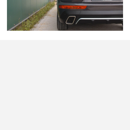
Je wil toch op je geld letten
Niemand wil onnodige kosten maken, vooral niet op
vakantie met een jong gezin. Het leven is immers al duur
genoeg. Dankzij de plug-inhybride techniek kun je
ongeveer 50 km elektrisch rijden. Dit lijkt misschien
weinig, maar veel ritjes zijn in werkelijkheid helemaal niet
zo lang. Zo bespaar je aanzienlijk op brandstofkosten. Een
extra voordeel van een plug-inhybride is dat je overal
dichtbij kunt parkeren, omdat laadplekken vaak dicht bij
de ingang van winkels of andere voorzieningen zijn