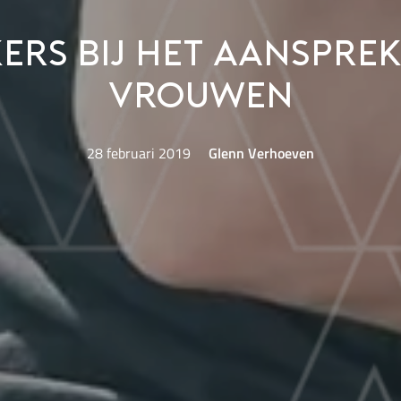
kers bij het aanspre
vrouwen
28 februari 2019
Glenn Verhoeven