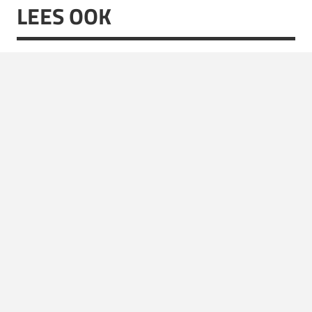
LEES OOK
EERSTE BEELDEN RINGS OF POWER