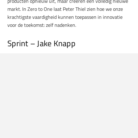
producten opnieuw uit, maar creëren een volledig nieuwe
markt. In Zero to One laat Peter Thiel zien hoe we onze
krachtigste vaardigheid kunnen toepassen in innovatie
voor de toekomst: zelf nadenken.
Sprint – Jake Knapp
Er is een nieuwe manier om belangrijke vraagstukken op
te lossen. De ‘sprint’ is bedacht door Jake Knapp. Door
middel van de zogenaamde sprint ben je in staat om
complexe problemen op te lossen. Deze methode zien we
terug komen in de Scrum-aanpak binnen projecten. Een
sprint is een vijfdaagse periode binnen een project om een
bepaald vraagstuk binnen het grotere geheel op te lossen.
Steeds meer ondernemers zien de kracht van deze
methode.