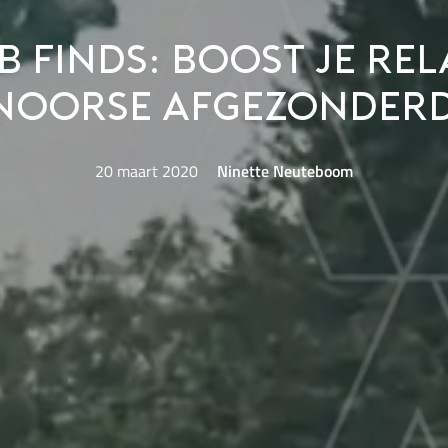
 Finds: boost je rela
 Noorse afgezonderd
20 maart 2020
Ninette Neuteboom