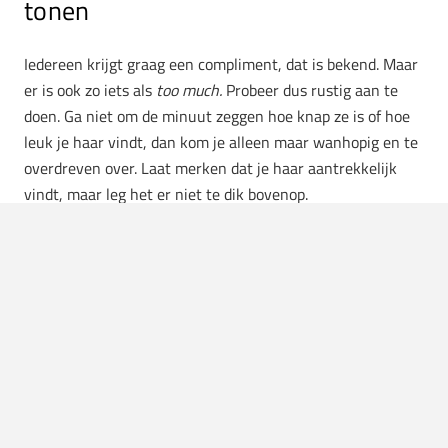
tonen
Iedereen krijgt graag een compliment, dat is bekend. Maar
er is ook zo iets als
too much.
Probeer dus rustig aan te
doen. Ga niet om de minuut zeggen hoe knap ze is of hoe
leuk je haar vindt, dan kom je alleen maar wanhopig en te
overdreven over. Laat merken dat je haar aantrekkelijk
vindt, maar leg het er niet te dik bovenop.
Tijdens een eerste ontmoeting moet je ook nooit
opmerkingen maken over haar billen of borsten
.
Hoe mooi
ze ook zijn. Je wil haar niet het gevoel geven dat ze een
vagina op benen is. Complimenteer haar tijdens een
gesprek dus liever eens met haar innerlijk. Komt veel beter
over.
7. Te veel met jezelf bezig zijn