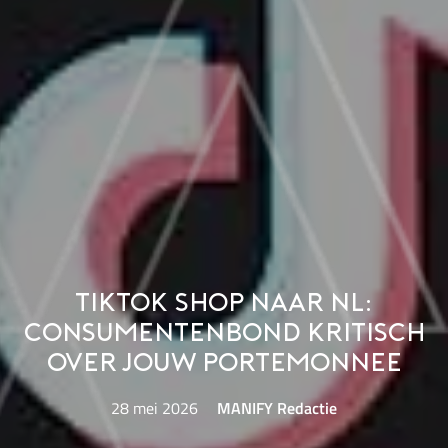
TikTok Shop naar NL:
Consumentenbond kritisch
over jouw portemonnee
28 mei 2026
MANIFY Redactie