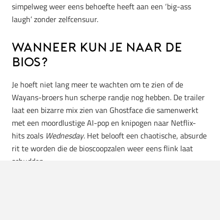
simpelweg weer eens behoefte heeft aan een ‘big-ass
laugh’ zonder zelfcensuur.
Wanneer kun je naar de
bios?
Je hoeft niet lang meer te wachten om te zien of de
Wayans-broers hun scherpe randje nog hebben. De trailer
laat een bizarre mix zien van Ghostface die samenwerkt
met een moordlustige AI-pop en knipogen naar Netflix-
hits zoals
Wednesday
. Het belooft een chaotische, absurde
rit te worden die de bioscoopzalen weer eens flink laat
schudden.
Pak de popcorn er maar bij en bereid je voor op een flinke
portie ongecompliceerd lachen. Scary Movie 6 draait vanaf
12 juni in de Nederlandse bioscopen.