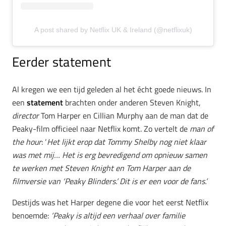
A post shared by Netflix UK & Ireland (@netflixuk)
Eerder statement
Al kregen we een tijd geleden al het écht goede nieuws. In
een
statement
brachten onder anderen Steven Knight,
director
Tom Harper en Cillian Murphy aan de man dat de
Peaky-film officieel naar Netflix komt. Zo vertelt de
man of
the hour
: ‘
Het lijkt erop dat Tommy Shelby nog niet klaar
was met mij… Het is erg bevredigend om opnieuw samen
te werken met Steven Knight en Tom Harper aan de
filmversie van ‘Peaky Blinders.’ Dit is er een voor de fans.’
Destijds was het
Harper degene die voor het eerst Netflix
benoemde:
‘Peaky is altijd een verhaal over familie