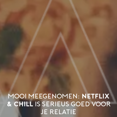
Mooi meegenomen:
Netflix
& Chill
is serieus goed voor
je relatie