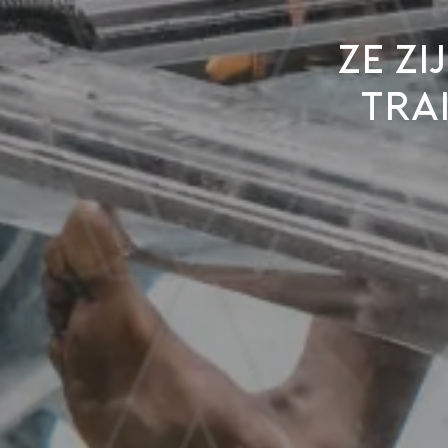
Ze zi
tra