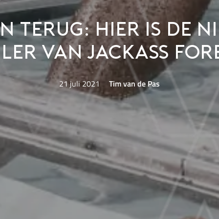
jn terug: hier is de 
iler van Jackass For
21 juli 2021
Tim van de Pas