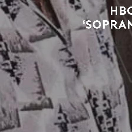
HB
‘Sopran