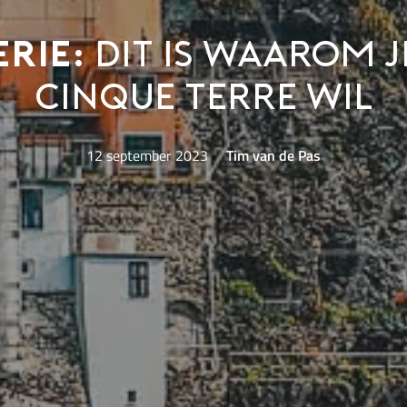
rie:
dit is waarom j
Cinque Terre wil
12 september 2023
Tim van de Pas