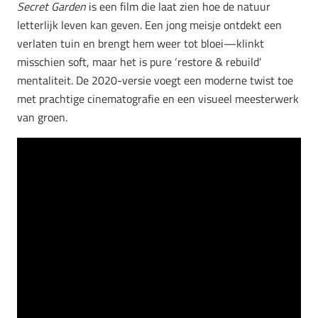
Secret Garden
is een film die laat zien hoe de natuur
letterlijk leven kan geven. Een jong meisje ontdekt een
verlaten tuin en brengt hem weer tot bloei—klinkt
misschien soft, maar het is pure ‘restore & rebuild’
mentaliteit. De 2020-versie voegt een moderne twist toe
met prachtige cinematografie en een visueel meesterwerk
van groen.