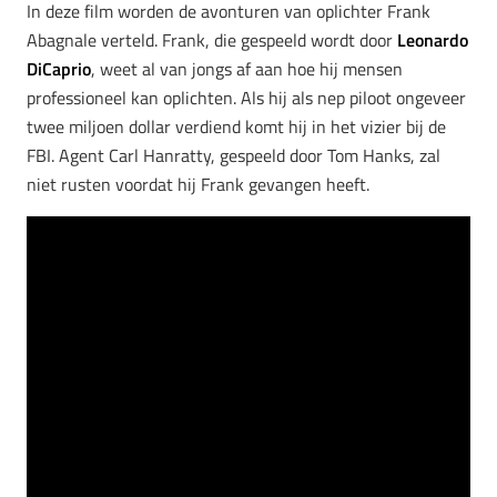
In deze film worden de avonturen van oplichter Frank
Abagnale verteld. Frank, die gespeeld wordt door
Leonardo
DiCaprio
, weet al van jongs af aan hoe hij mensen
professioneel kan oplichten. Als hij als nep piloot ongeveer
twee miljoen dollar verdiend komt hij in het vizier bij de
FBI. Agent Carl Hanratty, gespeeld door Tom Hanks, zal
niet rusten voordat hij Frank gevangen heeft.