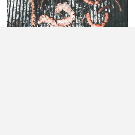
Check artikel
7. Masseren | Manify interests #42