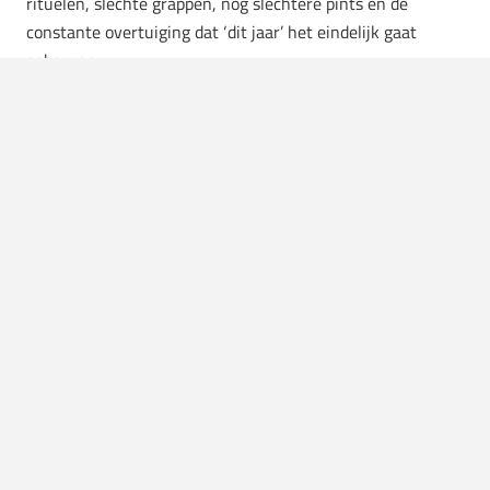
rituelen, slechte grappen, nog slechtere pints en de
constante overtuiging dat ‘dit jaar’ het eindelijk gaat
gebeuren.