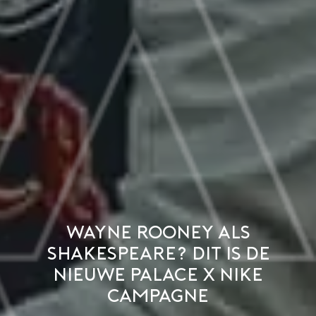
Wayne Rooney als
Shakespeare? Dit is de
nieuwe Palace x Nike
campagne