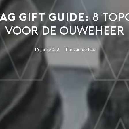
g Gift Guide:
8 top
voor de ouweheer
14 juni 2022
Tim van de Pas