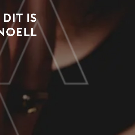
:
dit is
NOELL