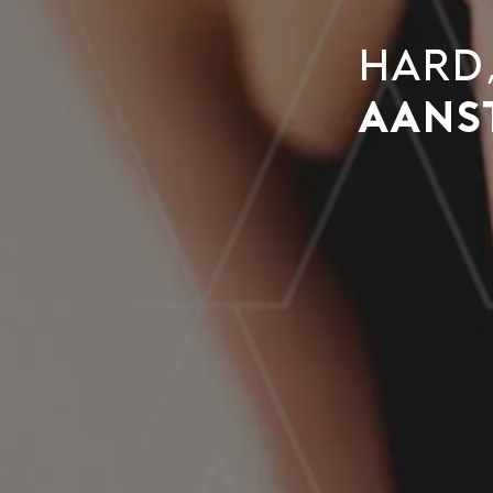
Hard,
aans