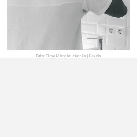
Foto: Tima Miroshnichenko | Pexels
Source:
Men's Health
,
Tima Miroshnichenko | Pexels
LEES OOK