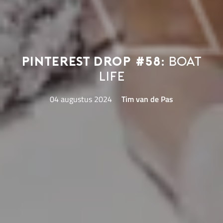
Pinterest Drop #58:
boat
life
04 augustus 2024
Tim van de Pas