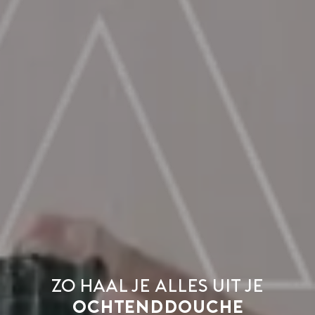
Zo haal je alles uit je
ochtenddouche