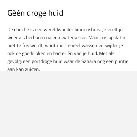
Géén droge huid
De douche is een wereldwonder binnenshuis. Je voelt je
weer als herboren na een watersessie. Maar pas op dat je
niet te fris wordt, want met te veel wassen verwijder je
ook de goede oliën en bacteriën van je huid. Met als
gevolg: een gortdroge huid waar de Sahara nog een puntje
aan kan zuigen.
Om géén Sahara-huid na je ochtenddouche zijn
natuurlijke producten dé oplossing. Maar voordat we
daaraantoe zijn, geven we eerst een biologieles uit een
eerder artikel:
“Het menselijk microbioom verwijst naar alle micro-
organismen in en op ons lichaam. Het microbioom van je
huid is een selectie van bacteriën en schimmels die een