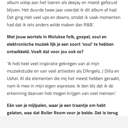
album volop aan het toeren als deejay en moest gefocust
blijven. Het duurde twee jaar voordat ik dit album af had.
Dat ging met veel ups en downs, omdat ik vaak momenten
had dat ik iets anders wilde maken dan R&B.’
Met jouw wortels in Molukse folk, gospel, soul en
elektronische muziek lijk je een soort ‘soul’ te hebben
ontwikkeld. Voelt dat voor jou ook zo?
‘Ik heb heel veel inspiratie gekregen van al mijn
muziekstudie en van veel artiesten als D’Angelo, J Dilla en
Usher. Al die elementen die mij het meest hebben geraakt,
nam ik mee in mijn eigen expressie. Ik ben blij dat ik de
erkenning daarvan heb mogen krijgen van veel mensen.’
Eén van je mijlpalen, waar je een traantje om hebt
gelaten, was dat Boiler Room voor je belde. Dat is terug
te zien in een interview van zo’n twee jaar geleden.
Welke mijlpalen zijn er nog op je pad gekomen daarna?