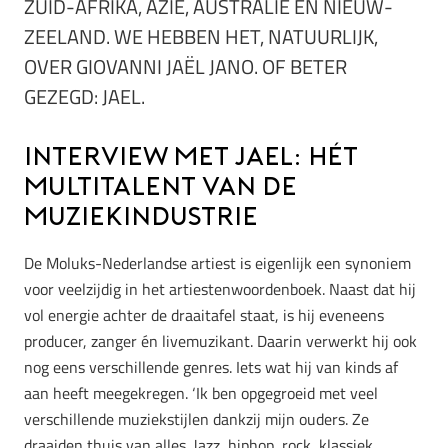
ZUID-AFRIKA, AZIË, AUSTRALIË EN NIEUW-
ZEELAND. WE HEBBEN HET, NATUURLIJK,
OVER GIOVANNI JAËL JANO. OF BETER
GEZEGD: JAEL.
Interview met JAEL: hÉt
multitalent van de
muziekindustrie
De Moluks-Nederlandse artiest is eigenlijk een synoniem
voor veelzijdig in het artiestenwoordenboek. Naast dat hij
vol energie achter de draaitafel staat, is hij eveneens
producer, zanger én livemuzikant. Daarin verwerkt hij ook
nog eens verschillende genres. Iets wat hij van kinds af
aan heeft meegekregen. ‘Ik ben opgegroeid met veel
verschillende muziekstijlen dankzij mijn ouders. Ze
draaiden thuis van alles. Jazz, hiphop, rock, klassiek,