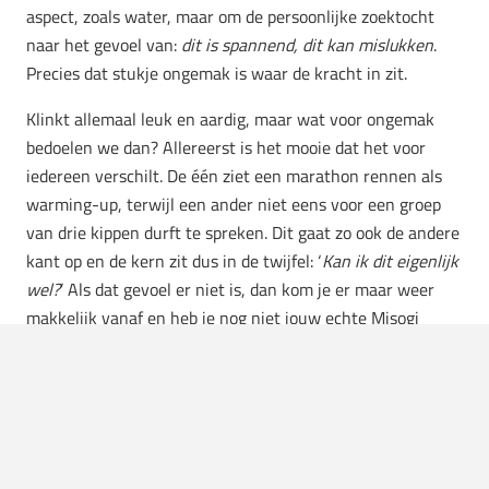
aspect, zoals water, maar om de persoonlijke zoektocht
naar het gevoel van:
dit is spannend, dit kan mislukken
.
Precies dat stukje ongemak is waar de kracht in zit.
Klinkt allemaal leuk en aardig, maar wat voor ongemak
bedoelen we dan? Allereerst is het mooie dat het voor
iedereen verschilt. De één ziet een marathon rennen als
warming-up, terwijl een ander niet eens voor een groep
van drie kippen durft te spreken. Dit gaat zo ook de andere
kant op en de kern zit dus in de twijfel: ‘
Kan ik dit eigenlijk
wel?
’ Als dat gevoel er niet is, dan kom je er maar weer
makkelijk vanaf en heb je nog niet jouw echte Misogi
gevonden.
Heb je het? Vergeet het dan maar
meteen weer