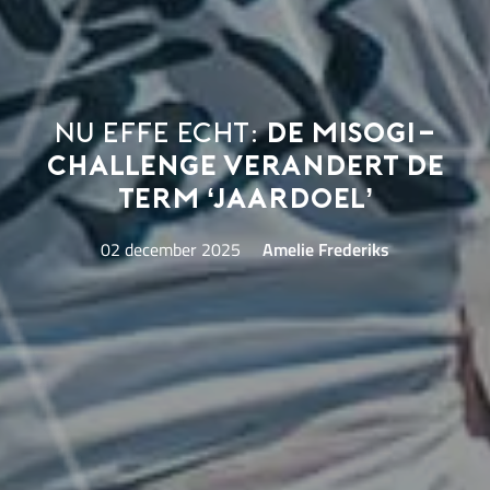
Nu effe echt:
de Misogi-
challenge verandert de
term ‘jaardoel’
02 december 2025
Amelie Frederiks