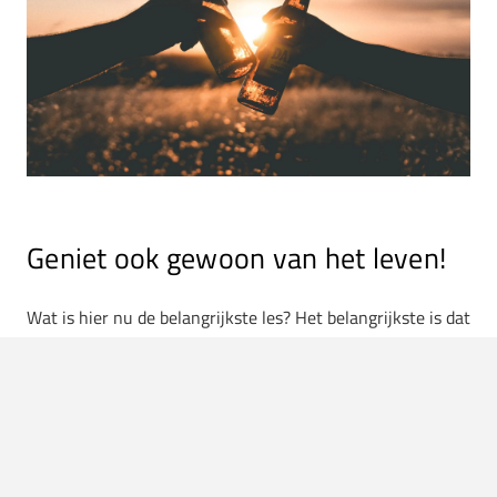
Geniet ook gewoon van het leven!
Wat is hier nu de belangrijkste les? Het belangrijkste is dat
je van het leven geniet. Want natuurlijk heb je geen zin
om calorietjes te tellen als je ergens lekker
in de zon
op
het terras zit. Maar vind dus de balans. Houd het over het
algemeen een beetje normaal, zodat je juist ook op die
momenten op het terras extra kunt genieten.