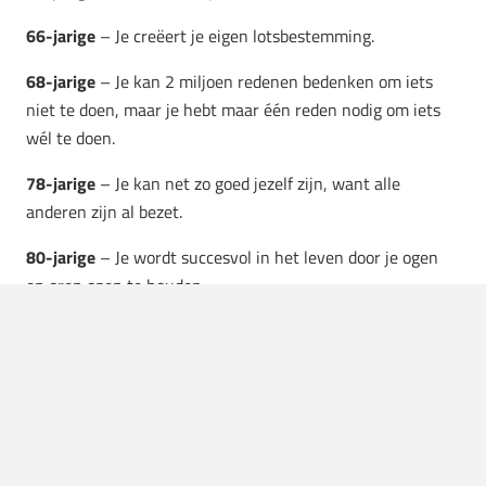
66-jarige
– Je creëert je eigen lotsbestemming.
68-jarige
– Je kan 2 miljoen redenen bedenken om iets
niet te doen, maar je hebt maar één reden nodig om iets
wél te doen.
78-jarige
– Je kan net zo goed jezelf zijn, want alle
anderen zijn al bezet.
80-jarige
– Je wordt succesvol in het leven door je ogen
en oren open te houden.
83-jarige
– Het is makkelijker om hulp te bieden dan
iemand van de grond rapen.
83-jarige
– Houd alles
positief
in je leven.
105-jarige
– Zorg voor je kinderen.